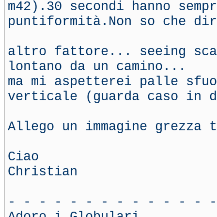
m42).30 secondi hanno sempr
puntiformità.Non so che dir
altro fattore... seeing sca
lontano da un camino...
ma mi aspetterei palle sfu
verticale (guarda caso in d
Allego un immagine grezza 
Ciao
Christian
- - - - - - - - - - - - - -
Adoro i Globulari