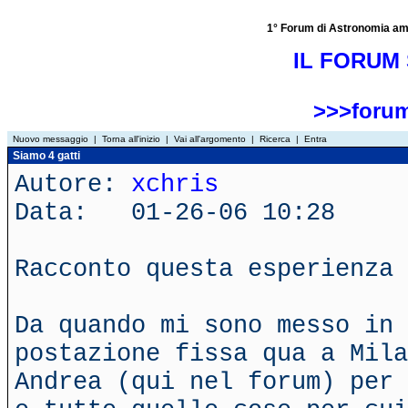
1° Forum di Astronomia amator
IL FORUM 
>>>forum
Nuovo messaggio
|
Torna all'inizio
|
Vai all'argomento
|
Ricerca
|
Entra
Siamo 4 gatti
Autore:
xchris
Data: 01-26-06 10:28
Racconto questa esperienza 
Da quando mi sono messo in 
postazione fissa qua a Mila
Andrea (qui nel forum) per 